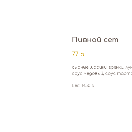
Пивной сет
77
р.
сырные шарики, гренки, лук
соус медовый, соус тарта
Вес: 1450 г